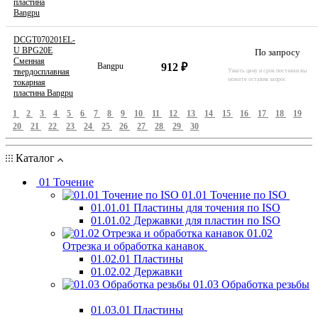
пластина
Bangpu
DCGT070201EL-
U BPG20E
По запросу
Сменная
912 ₽
Bangpu
твердосплавная
Узнать цену и срок поставки вы
можете оставив запрос
токарная
пластина Bangpu
1
2
3
4
5
6
7
8
9
10
11
12
13
14
15
16
17
18
19
20
21
22
23
24
25
26
27
28
29
30
Каталог
01 Точение
01.01 Точение по ISO
01.01.01 Пластины для точения по ISO
01.01.02 Державки для пластин по ISO
01.02
Отрезка и обработка канавок
01.02.01 Пластины
01.02.02 Державки
01.03 Обработка резьбы
01.03.01 Пластины