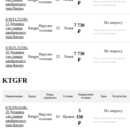
точение
Узнать цену и срок поставки вы
₽
швейцарского
можете оставив запрос
типа Bangpu
KTKFL2525M-
По запросу
12 Державка
7 730
Наружн.
25
Левая
для станков
Bangpu
точение
Узнать цену и срок поставки вы
₽
швейцарского
можете оставив запрос
типа Bangpu
KTKFL2525M-
По запросу
16 Державка
7 730
Наружн.
25
Левая
для станков
Bangpu
точение
Узнать цену и срок поставки вы
₽
швейцарского
можете оставив запрос
типа Bangpu
KTGFR
Виды
Направление
Наименование
Бренд
Сечение
Цена
Количество
обработки
точения
KTGFR1010K-
3
По запросу
16 Державка
Наружн.
10
Правая
330
для станков
Bangpu
точение
Узнать цену и срок поставки вы
швейцарского
можете оставив запрос
₽
типа Bangpu