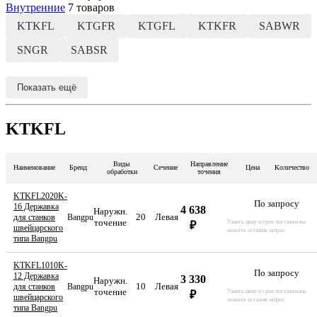
Внутренние
7 товаров
KTKFL
KTGFR
KTGFL
KTKFR
SABWR
SNGR
SABSR
Показать ещё
KTKFL
Виды
Направление
Наименование
Бренд
Сечение
Цена
Количество
обработки
точения
KTKFL2020K-
По запросу
16 Державка
4 638
Наружн.
20
Левая
для станков
Bangpu
точение
Узнать цену и срок поставки вы
₽
швейцарского
можете оставив запрос
типа Bangpu
KTKFL1010K-
По запросу
12 Державка
3 330
Наружн.
10
Левая
для станков
Bangpu
точение
Узнать цену и срок поставки вы
₽
швейцарского
можете оставив запрос
типа Bangpu