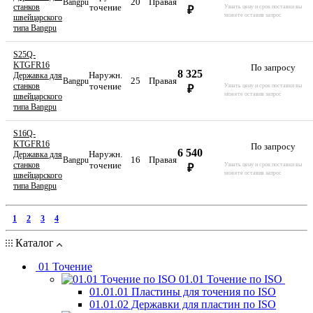
20
Правая
Bangpu
станков
точение
Узнать цену и срок поставки вы
₽
можете оставив запрос
швейцарского
типа Bangpu
S25Q-
KTGFR16
По запросу
8 325
Наружн.
Державка для
25
Правая
Bangpu
станков
точение
Узнать цену и срок поставки вы
₽
можете оставив запрос
швейцарского
типа Bangpu
S16Q-
KTGFR16
По запросу
6 540
Наружн.
Державка для
16
Правая
Bangpu
станков
точение
Узнать цену и срок поставки вы
₽
можете оставив запрос
швейцарского
типа Bangpu
1
2
3
4
Каталог
01 Точение
01.01 Точение по ISO
01.01.01 Пластины для точения по ISO
01.01.02 Державки для пластин по ISO