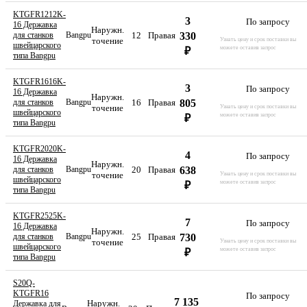
KTGFR1212K-
3
По запросу
16 Державка
Наружн.
12
Правая
330
для станков
Bangpu
точение
Узнать цену и срок поставки вы
швейцарского
можете оставив запрос
₽
типа Bangpu
KTGFR1616K-
3
По запросу
16 Державка
Наружн.
16
Правая
805
для станков
Bangpu
точение
Узнать цену и срок поставки вы
швейцарского
можете оставив запрос
₽
типа Bangpu
KTGFR2020K-
4
По запросу
16 Державка
Наружн.
20
Правая
638
для станков
Bangpu
точение
Узнать цену и срок поставки вы
швейцарского
можете оставив запрос
₽
типа Bangpu
KTGFR2525K-
7
По запросу
16 Державка
Наружн.
25
Правая
730
для станков
Bangpu
точение
Узнать цену и срок поставки вы
швейцарского
можете оставив запрос
₽
типа Bangpu
S20Q-
KTGFR16
По запросу
7 135
Наружн.
Державка для