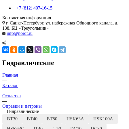
+7 (812) 407-16-15
Контактная информация
г. Санкт-Петербург, ул. набережная Обводного канала, д.
138, БЦ «Треугольник»
info@nordt.ru
Гидравлические
Главная
—
Каталог
—
Оснастка
—
Оправки и патроны
—
Гидравлические
BT30
BT40
BT50
HSK63A
HSK100A
HSK63C
JT40
JT50
DC70
DC80